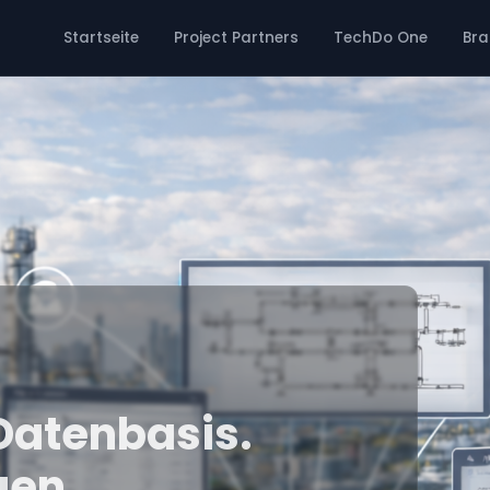
Startseite
Project Partners
TechDo One
Bra
 Datenbasis.
gen.