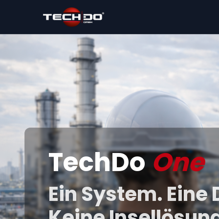
TechDo
One
Ein System. Eine
Keine Insellösun