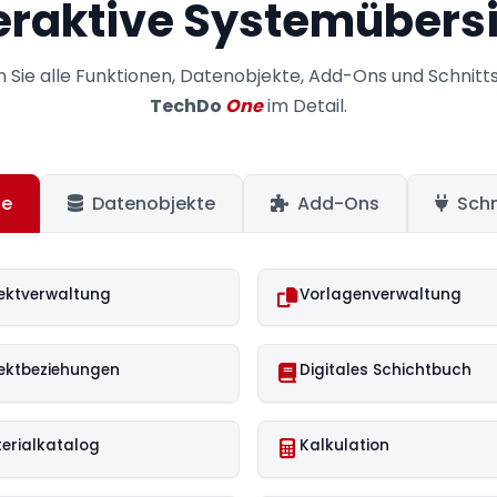
eraktive Systemübers
 Sie alle Funktionen, Datenobjekte, Add-Ons und Schnitts
TechDo
One
im Detail.
le
Datenobjekte
Add-Ons
Schn
ektverwaltung
Vorlagenverwaltung
ektbeziehungen
Digitales Schichtbuch
erialkatalog
Kalkulation