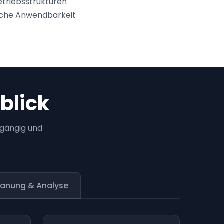
etriebsstrukturen
ische Anwendbarkeit
blick
hgängig und
lanung & Analyse