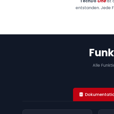
TechDo
One
ist 
entstanden. Jede F
Funk
Alle Funkt
Dokumentatio