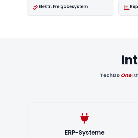
Elektr. Freigabesystem
Rep
In
TechDo
One
is
ERP-Systeme