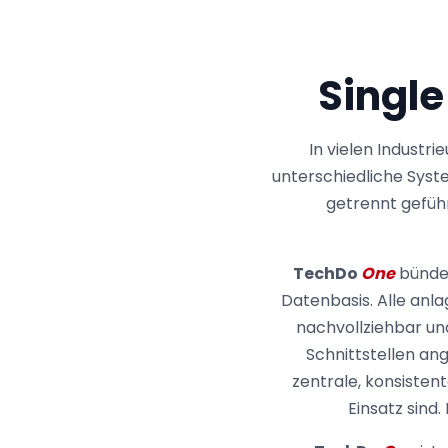
Single
In vielen Industr
unterschiedliche Syst
getrennt gefüh
TechDo
One
bündel
Datenbasis. Alle anla
nachvollziehbar un
Schnittstellen an
zentrale, konsisten
Einsatz sind.