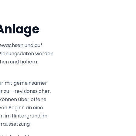
 Anlage
 gewachsen und auf
d Planungsdaten werden
üchen und hohem
tur mit gemeinsamer
 zu – revisionssicher,
 können über offene
von Beginn an eine
en im Hintergrund im
Voraussetzung.