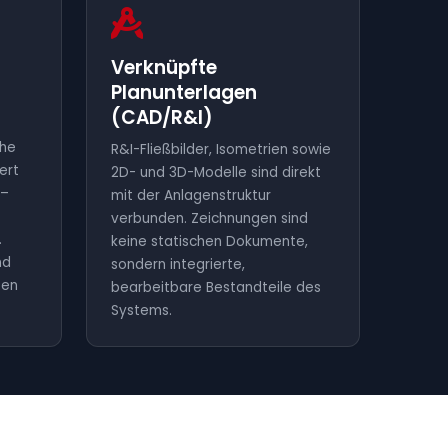
Verknüpfte
Planunterlagen
(CAD/R&I)
che
R&I-Fließbilder, Isometrien sowie
ert
2D- und 3D-Modelle sind direkt
 –
mit der Anlagenstruktur
verbunden. Zeichnungen sind
.
keine statischen Dokumente,
nd
sondern integrierte,
zen
bearbeitbare Bestandteile des
Systems.