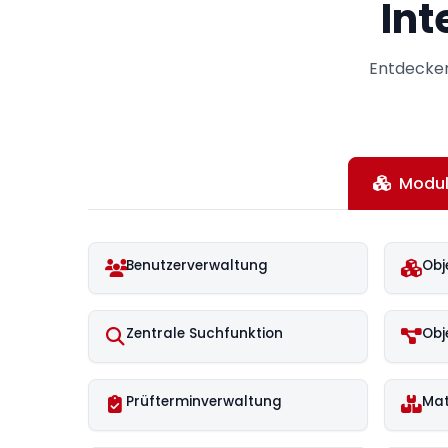
Int
Entdecken
Modu
Benutzerverwaltung
Obj
Zentrale Suchfunktion
Obj
Prüfterminverwaltung
Mat