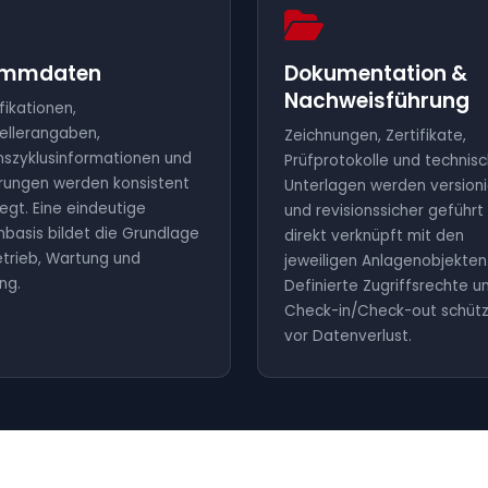
ammdaten
Dokumentation &
Nachweisführung
fikationen,
ellerangaben,
Zeichnungen, Zertifikate,
szyklusinformationen und
Prüfprotokolle und technis
rungen werden konsistent
Unterlagen werden versioni
egt. Eine eindeutige
und revisionssicher geführt
basis bildet die Grundlage
direkt verknüpft mit den
etrieb, Wartung und
jeweiligen Anlagenobjekten
ng.
Definierte Zugriffsrechte u
Check-in/Check-out schüt
vor Datenverlust.